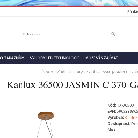
Přihlás
RO ZÁKAZNÍKY
VÝHODY LED TECHNOLOGIE
MŮŽE VÁS ZAJÍMAT
Úvod
»
Svítidla
»
Lustry
» Kanlux 36500 JASMIN C 370
Kanlux 36500 JASMIN C 370-G/
Kód:
KX-36500
EAN:
590533936
Výrobce:
Kanlux
Dostupnost:
Do 
Akce