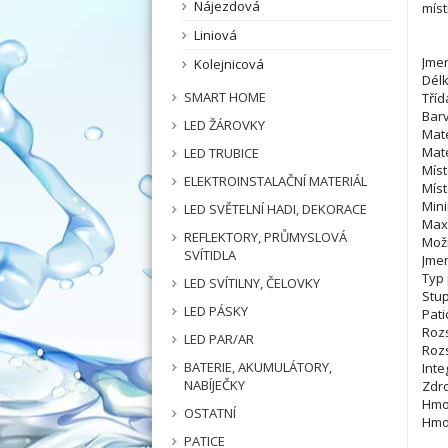
Nájezdová
míst
Liniová
Jmen
Kolejnicová
Délk
SMART HOME
Tříd
Barv
LED ŽÁROVKY
Mate
Mate
LED TRUBICE
Míst
ELEKTROINSTALAČNÍ MATERIÁL
Míst
Mini
LED SVĚTELNÍ HADI, DEKORACE
Maxi
REFLEKTORY, PRŮMYSLOVÁ
Mož
SVÍTIDLA
Jmen
Typ 
LED SVÍTILNY, ČELOVKY
Stup
LED PÁSKY
Pati
Roz
LED PAR/AR
Rozs
BATERIE, AKUMULÁTORY,
Inte
NABÍJEČKY
Zdro
Hmot
OSTATNÍ
Hmot
PATICE