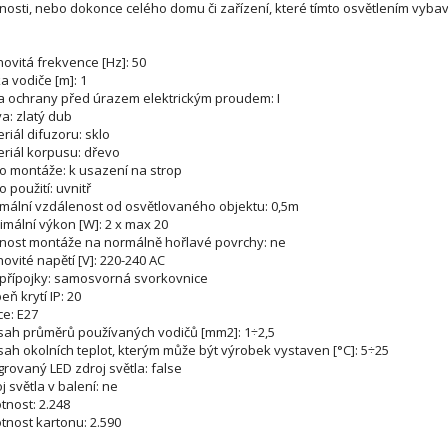
nosti, nebo dokonce celého domu či zařízení, které tímto osvětlením vybav
ovitá frekvence [Hz]: 50
a vodiče [m]: 1
a ochrany před úrazem elektrickým proudem: I
a: zlatý dub
riál difuzoru: sklo
riál korpusu: dřevo
o montáže: k usazení na strop
o použití: uvnitř
mální vzdálenost od osvětlovaného objektu: 0,5m
mální výkon [W]: 2 x max 20
nost montáže na normálně hořlavé povrchy: ne
ovité napětí [V]: 220-240 AC
přípojky: samosvorná svorkovnice
eň krytí IP: 20
ce: E27
sah průměrů používaných vodičů [mm2]: 1÷2,5
ah okolních teplot, kterým může být výrobek vystaven [°C]: 5÷25
grovaný LED zdroj světla: false
j světla v balení: ne
nost: 2.248
nost kartonu: 2.590