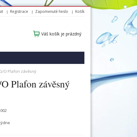
it
Registrace
Zapomenuté heslo
Košík
Váš košík je prázdný
-G/O Plafon závěsný
O Plafon závěsný
5002
týdne