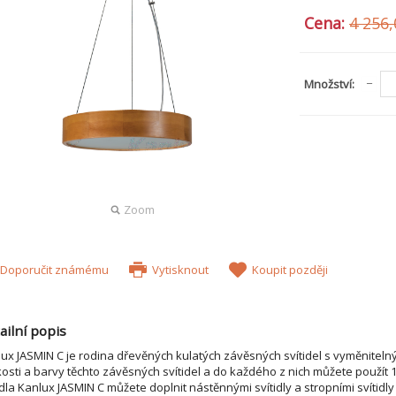
Cena:
4 256,
Množství:
Zoom
Doporučit známému
Vytisknout
Koupit později
ailní popis
ux JASMIN C je rodina dřevěných kulatých závěsných svítidel s vyměnitel
kosti a barvy těchto závěsných svítidel a do každého z nich můžete použít 1
idla Kanlux JASMIN C můžete doplnit nástěnnými svítidly a stropními svítidl