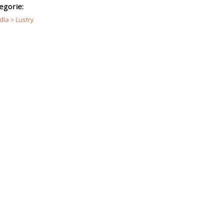
egorie:
idla > Lustry