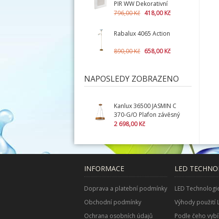
PIR WW Dekorativní
svítidlo LED s čidlem +
796,00 Kč
418,00 Kč
montážní krabička
zdarma
Rabalux 4065 Action
890,00 Kč
658,00 Kč
NAPOSLEDY ZOBRAZENO
Kanlux 36500 JASMIN C
370-G/O Plafon závěsný
2 698,00 Kč
INFORMACE
LED TECHNO
Doprava a platební podmínky
LED Technologi
Obchodní podmínky
Výhody použití 
Ochrana osobních údajů
Podle čeho vybí