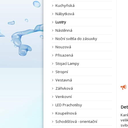
Kuchyňská
Nábytková
Lustry
Nástěnná
Noční světla do zásuvky
Nouzová
Přisazená
Stojací Lampy
Stropní
Vestavná
Zářivková
Venkovní
LED Prachotěsy
Det
Koupelnová
Kanl
veli
Schodišťová - orientační
svít