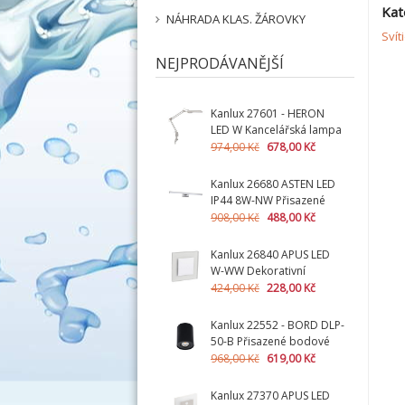
Kat
NÁHRADA KLAS. ŽÁROVKY
Svít
NEJPRODÁVANĚJŠÍ
Kanlux 27601 - HERON
LED W Kancelářská lampa
LED (nahrazuje kód
974,00 Kč
678,00 Kč
01878)
Kanlux 26680 ASTEN LED
IP44 8W-NW Přisazené
svítidlo LED
908,00 Kč
488,00 Kč
Kanlux 26840 APUS LED
W-WW Dekorativní
svítidlo LED + montážní
424,00 Kč
228,00 Kč
krabička zdarma
Kanlux 22552 - BORD DLP-
50-B Přisazené bodové
svítidlo
968,00 Kč
619,00 Kč
Kanlux 27370 APUS LED