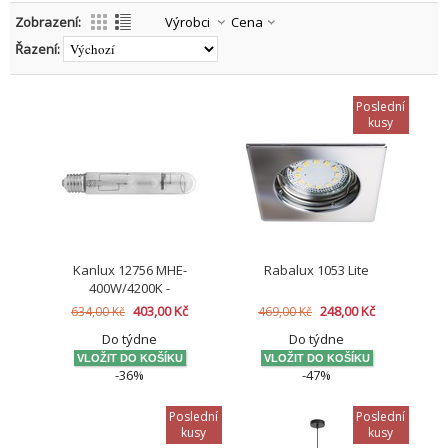
Zobrazení:
Výrobci
Cena
Řazení:
Poslední
kusy
Kanlux 12756 MHE-
Rabalux 1053 Lite
400W/4200K -
metalhalogenidová
403,00 Kč
248,00 Kč
634,00 Kč
469,00 Kč
výbojka
Do týdne
Do týdne
-36%
-47%
Poslední
Poslední
kusy
kusy