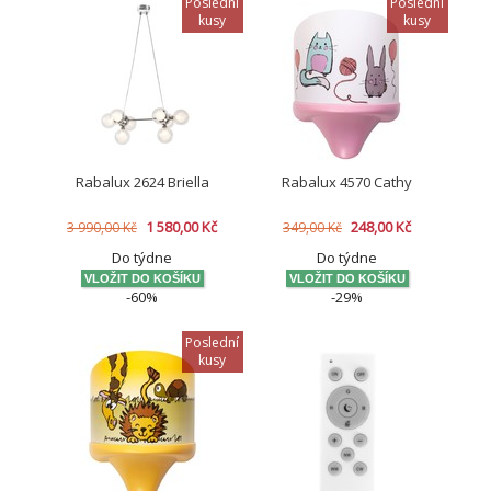
Poslední
Poslední
kusy
kusy
Rabalux 2624 Briella
Rabalux 4570 Cathy
1 580,00 Kč
248,00 Kč
3 990,00 Kč
349,00 Kč
Do týdne
Do týdne
-60%
-29%
Poslední
kusy