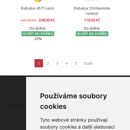
Rabalux 4571 Leon
Rabalux 559 Remote
control
238,00 Kč
119,00 Kč
349,00 Kč
Do týdne
Do týdne
-32%
1
2
3
4
5
Další
INFORMACE
Používáme soubory
LED TECHNOLOGIE
cookies
UŽITEČNÉ
Tyto webové stránky používají
soubory cookies a další sledovací