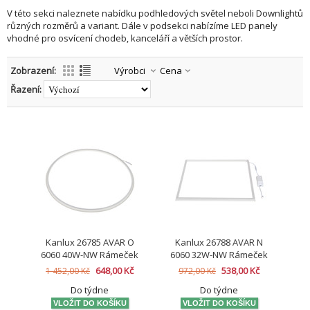
V této sekci naleznete nabídku podhledových světel neboli Downlightů
různých rozměrů a variant. Dále v podsekci nabízíme LED panely
vhodné pro osvícení chodeb, kanceláří a větších prostor.
Zobrazení:
Výrobci
Cena
Řazení:
Kanlux 26785 AVAR O
Kanlux 26788 AVAR N
6060 40W-NW Rámeček
6060 32W-NW Rámeček
LED-kruhový
LED (starý kód 26770)
648,00 Kč
538,00 Kč
1 452,00 Kč
972,00 Kč
Do týdne
Do týdne