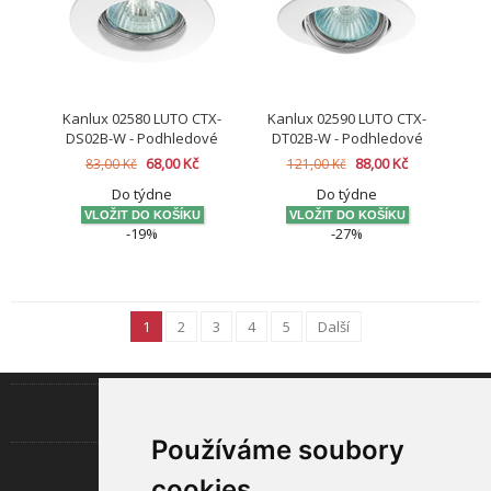
Kanlux 02580 LUTO CTX-
Kanlux 02590 LUTO CTX-
DS02B-W - Podhledové
DT02B-W - Podhledové
bodové svítidlo
bodové svítidlo
68,00 Kč
88,00 Kč
83,00 Kč
121,00 Kč
Do týdne
Do týdne
-19%
-27%
1
2
3
4
5
Další
INFORMACE
Používáme soubory
LED TECHNOLOGIE
cookies