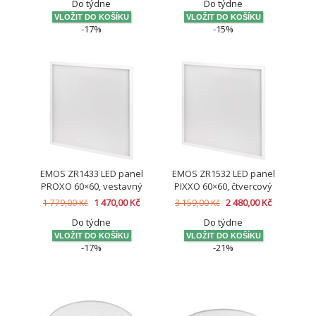
Do týdne
Do týdne
-17%
-15%
EMOS ZR1433 LED panel
EMOS ZR1532 LED panel
PROXO 60×60, vestavný
PIXXO 60×60, čtvercový
bílý, 40W neutr. b. UGR
vestavný bílý, 48W
1 470,00 Kč
2 480,00 Kč
1 779,00 Kč
3 159,00 Kč
CRI>95
neutr.b., IP65
Do týdne
Do týdne
-17%
-21%