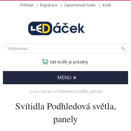
Přihlásit
Registrace
Zapomenuté heslo
Košík
Váš košík je prázdný
MENU
»
» Podhledová světla, panely
Úvod
Svítidla
Svítidla Podhledová světla,
panely