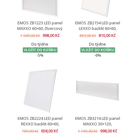
EMOS ZB1223 LED panel
EMOS ZB2154 LED panel
MAXXO 60×60, čtvercový
LEXXO backlit 60×60,
vestavný bílý, 36W teplá
čtvercový vestavný bílý,
998,00 Kč
810,00 Kč
1 049,00 Kč
859,00 Kč
b. UGR
30W neutr. b.
Do týdne
Do týdne
-5%
-6%
EMOS ZB2224 LED panel
EMOS ZB3214 LED panel
REXXO backlit 60×60,
MAXXO 30×120,
čtvercový vestavný bílý,
čtvercový vestavný bílý,
658,00 Kč
998,00 Kč
789,00 Kč
1 169,00 Kč
36W neutr. b. UGR
36W neutrální bílá