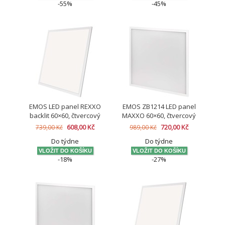
-55%
-45%
EMOS LED panel REXXO
EMOS ZB1214 LED panel
backlit 60×60, čtvercový
MAXXO 60×60, čtvercový
vestavný bílý, 36W neutr.
vestavný bílý, 36W
608,00 Kč
720,00 Kč
739,00 Kč
989,00 Kč
b.
neutrální bílá
Do týdne
Do týdne
-18%
-27%