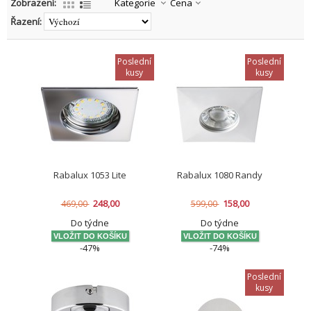
Zobrazení:
Kategorie
Cena
Řazení:
Poslední
Poslední
kusy
kusy
Rabalux 1053 Lite
Rabalux 1080 Randy
248,00
158,00
469,00
599,00
Do týdne
Do týdne
-47%
-74%
Poslední
kusy