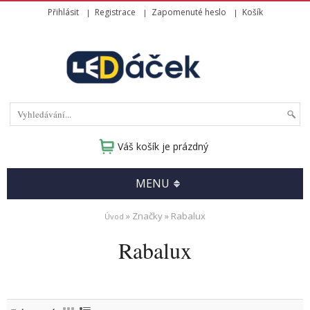
Přihlásit
Registrace
Zapomenuté heslo
Košík
Váš košík je prázdný
MENU
» Značky » Rabalux
Úvod
Rabalux