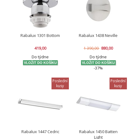
Rabalux 1301 Bottom
Rabalux 1438 Neville
419,00
880,00
1 390,00
Do týdne
Do týdne
-37%
Poslední
Poslední
kusy
kusy
Rabalux 1447 Cedric
Rabalux 1450 Batten
Light