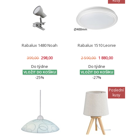
kusy
Rabalux 1480 Noah
Rabalux 1510 Leonie
298,00
1 880,00
399,00
2 590,00
Do týdne
Do týdne
-25%
-27%
Poslední
kusy