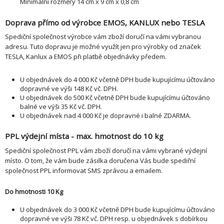
Minimální rozměry 14 cm x 9 cm x 0,8 cm
Doprava přímo od výrobce EMOS, KANLUX nebo TESLA
Spediční společnost výrobce vám zboží doručí na vámi vybranou
adresu. Tuto dopravu je možné využít jen pro výrobky od značek
TESLA, Kanlux a EMOS při platbě objednávky předem.
U objednávek do 4 000 Kč včetně DPH bude kupujícímu účtováno
dopravné ve výši 148 Kč vč. DPH.
U objednávek do 500 Kč včetně DPH bude kupujícímu účtováno
balné ve výši 35 Kč vč. DPH.
U objednávek nad 4 000 Kč je dopravné i balné ZDARMA.
PPL výdejní místa - max. hmotnost do 10 kg
Spediční společnost PPL vám zboží doručí na vámi vybrané výdejní
místo. O tom, že vám bude zásilka doručena Vás bude spediřní
společnost PPL informovat SMS zprávou a emailem.
Do hmotnosti 10 Kg
U objednávek do 3 000 Kč včetně DPH bude kupujícímu účtováno
dopravné ve výši 78 Kč vč. DPH resp. u objednávek s dobírkou