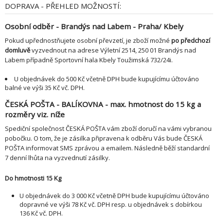
DOPRAVA - PŘEHLED MOŽNOSTÍ:
Osobní odběr - Brandýs nad Labem - Praha/ Kbely
Pokud upřednostňujete osobní převzetí, je zboží možné
po předchozí
domluvě
vyzvednout na adrese Výletní 2514, 250 01 Brandýs nad
Labem případně Sportovní hala Kbely Toužimská 732/24i.
U objednávek do 500 Kč včetně DPH bude kupujícímu účtováno
balné ve výši 35 Kč vč. DPH.
ČESKÁ POŠTA - BALÍKOVNA - max. hmotnost do 15 kg a
rozměry viz. níže
Spediční společnost ČESKÁ POŠTA vám zboží doručí na vámi vybranou
pobočku. O tom, že je zásilka připravena k odběru Vás bude ČESKÁ
POŠTA informovat SMS zprávou a emailem. Následně běží standardní
7 denní lhůta na vyzvednutí zásilky.
Do hmotnosti 15 Kg
U objednávek do 3 000 Kč včetně DPH bude kupujícímu účtováno
dopravné ve výši 78 Kč vč. DPH resp. u objednávek s dobírkou
136 Kč vč. DPH.