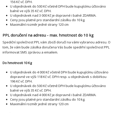
156 Kč vč. DPH.
U objednávek do 500 Kč včetně DPH bude kupujícímu účtováno
balné ve výši 35 Kč vč. DPH.
U objednávek nad 3 000 Kč je dopravné i balné ZDARMA.
Ceny jsou platné pro standardní zásilku do 10 kg.
Maximální rozměr jedné strany 120 cm
PPL doručení na adresu - max. hmotnost do 10 kg
Spediční společnost PPL vám zboží doručí na vámi vybranou adresu. O
tom, že vám bude zásilka doručena Vás bude spediřní společnost PPL
informovat SMS zprávou a emailem.
Do hmotnosti 10 Kg
U objednávek do 4 000 Kč včetně DPH bude kupujícímu účtováno
dopravné ve výši 118 Kč vč. DPH resp. u objednávek s dobírkou
196 Kč vč. DPH.
U objednávek do 500 Kč včetně DPH bude kupujícímu účtováno
balné ve výši 35 Kč vč. DPH.
U objednávek nad 4 000 Kč je dopravné i balné ZDARMA.
Ceny jsou platné pro standardní zásilku do 10 kg.
Maximální rozměr jedné strany 120 cm