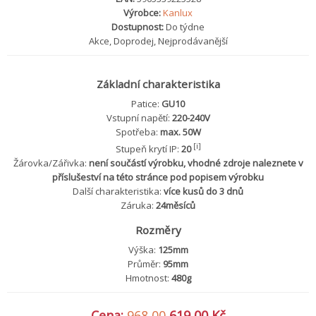
Výrobce:
Kanlux
Dostupnost:
Do týdne
Akce, Doprodej, Nejprodávanější
Základní charakteristika
Patice:
GU10
Vstupní napětí:
220-240V
Spotřeba:
max. 50W
[i]
Stupeň krytí IP:
20
Žárovka/Zářivka:
není součástí výrobku, vhodné zdroje naleznete v
příslušeství na této stránce pod popisem výrobku
Další charakteristika:
více kusů do 3 dnů
Záruka:
24měsíců
Rozměry
Výška:
125mm
Průměr:
95mm
Hmotnost:
480g
Cena:
968,00
619,00 Kč