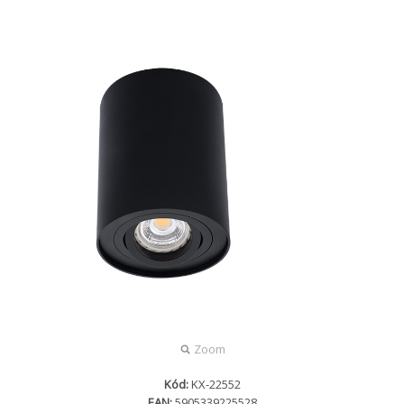
Zoom
Kód:
KX-22552
EAN:
5905339225528