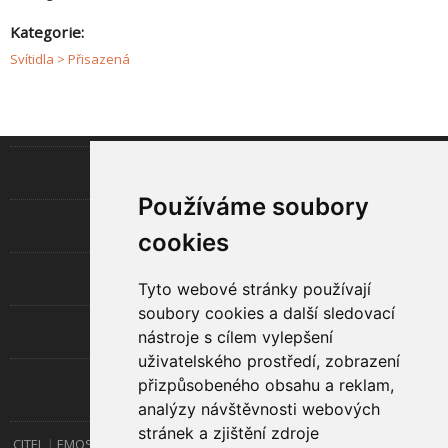
Kategorie:
Svítidla > Přisazená
INFORMACE
Používáme soubory
LED TECHNOLOGIE
cookies
UŽITEČNÉ
Tyto webové stránky používají
soubory cookies a další sledovací
O SPOLEČNOSTI
nástroje s cílem vylepšení
uživatelského prostředí, zobrazení
přizpůsobeného obsahu a reklam,
RYCHLÝ KONTAKT
analýzy návštěvnosti webových
stránek a zjištění zdroje
CITEL
EMOS
EMOS Lighting
Esolite
GP Batteries
GTV
Kanlux