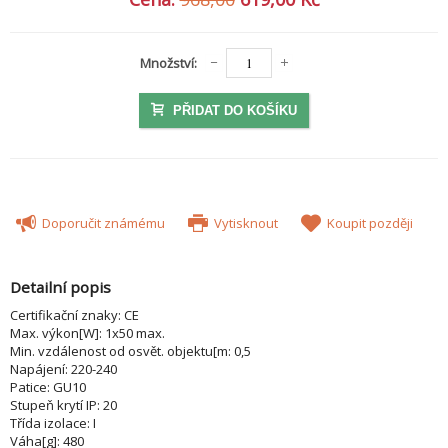
Množství:
PŘIDAT DO KOŠÍKU
Doporučit známému
Vytisknout
Koupit později
Detailní popis
Certifikační znaky: CE
Max. výkon[W]: 1x50 max.
Min. vzdálenost od osvět. objektu[m: 0,5
Napájení: 220-240
Patice: GU10
Stupeň krytí IP: 20
Třída izolace: I
Váha[g]: 480