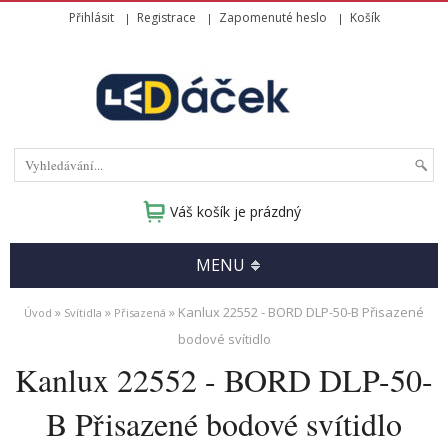
Přihlásit
Registrace
Zapomenuté heslo
Košík
Váš košík je prázdný
MENU
»
»
» Kanlux 22552 - BORD DLP-50-B Přisazené
Úvod
Svítidla
Přisazená
bodové svítidlo
Kanlux 22552 - BORD DLP-50-
B Přisazené bodové svítidlo