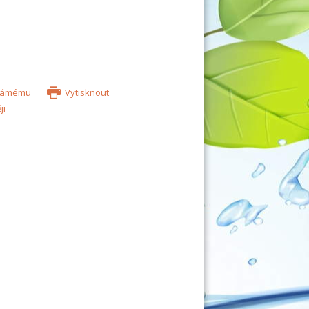
známému
Vytisknout
ji