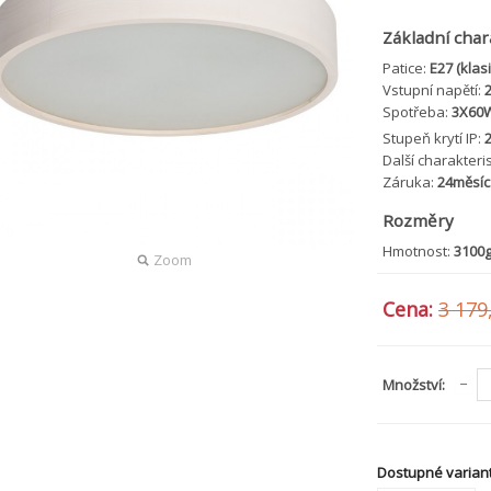
Základní char
Patice:
E27 (klasi
Vstupní napětí:
Spotřeba:
3X60
Stupeň krytí IP:
Další charakteri
Záruka:
24měsíc
Rozměry
Hmotnost:
3100
Zoom
Cena:
3 179
Množství:
Dostupné variant