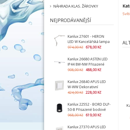
Kat
NÁHRADA KLAS. ŽÁROVKY
Svít
NEJPRODÁVANĚJŠÍ
Kanlux 27601 - HERON
LED W Kancelářská lampa
AL
LED (nahrazuje kód
974,00 Kč
678,00 Kč
01878)
Kanlux 26680 ASTEN LED
IP44 8W-NW Přisazené
svítidlo LED
908,00 Kč
488,00 Kč
Kanlux 26840 APUS LED
W-WW Dekorativní
svítidlo LED + montážní
424,00 Kč
228,00 Kč
krabička zdarma
Kanlux 22552 - BORD DLP-
K
50-B Přisazené bodové
svítidlo
968,00 Kč
619,00 Kč
Kanlux 27370 APUS LED