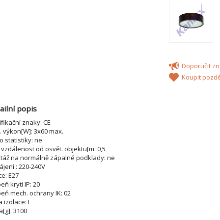
Doporučit 
Koupit pozdě
ailní popis
ifikační znaky: CE
 výkon[W]: 3x60 max.
 statistiky: ne
 vzdálenost od osvět. objektu[m: 0,5
táž na normálně zápalné podklady: ne
jení : 220-240V
ce: E27
eň krytí IP: 20
eň mech. ochrany IK: 02
a izolace: I
[g]: 3100