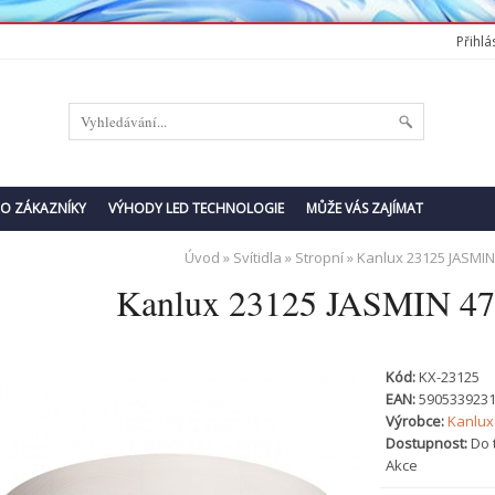
Přihlás
RO ZÁKAZNÍKY
VÝHODY LED TECHNOLOGIE
MŮŽE VÁS ZAJÍMAT
Úvod
»
Svítidla
»
Stropní
» Kanlux 23125 JASMIN
Kanlux 23125 JASMIN 47
Kód:
KX-23125
EAN:
590533923
Výrobce:
Kanlux
Dostupnost:
Do 
Akce