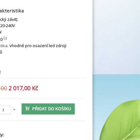
akteristika
cký závit)
220-240V
W
[i]
20
stika:
vhodné pro osazení led zdroji
ů
g
,00
2 017,00 Kč
PŘIDAT DO KOŠÍKU
y: