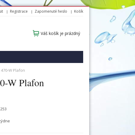
it
Registrace
Zapomenuté heslo
Košík
Váš košík je prázdný
 470-W Plafon
0-W Plafon
1253
týdne