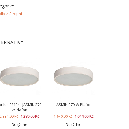
egorie:
idla > Stropní
TERNATIVY
anlux 23124 - JASMIN 370-
JASMIN 270-W Plafon
W Plafon
1 280,00 Kč
1 044,00 Kč
2 334,00 Kč
1 640,00 Kč
Do týdne
Do týdne