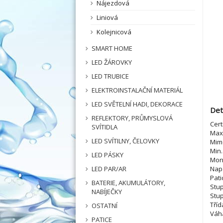
Nájezdová
Liniová
Kolejnicová
SMART HOME
LED ŽÁROVKY
LED TRUBICE
ELEKTROINSTALAČNÍ MATERIÁL
LED SVĚTELNÍ HADI, DEKORACE
Det
REFLEKTORY, PRŮMYSLOVÁ
Cert
SVÍTIDLA
Max.
LED SVÍTILNY, ČELOVKY
Mimo
Min.
LED PÁSKY
Mon
Napá
LED PAR/AR
Pati
BATERIE, AKUMULÁTORY,
Stup
NABÍJEČKY
Stup
Tříd
OSTATNÍ
Váha
PATICE