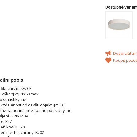
Dostupné variant
Doporučit 
Koupit pozdě
ailní popis
ifikační znaky: CE
 výkon[W]: 1x60 max.
 statistiky: ne
 vzdálenost od osvět. objektu[m: 0,5
táž na normálně zápalné podklady: ne
jení : 220-240V
ce: E27
eň krytí IP: 20
eň mech. ochrany IK: 02