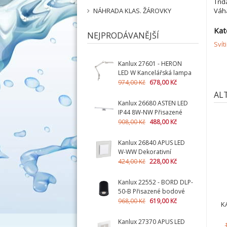
Tříd
Váha
NÁHRADA KLAS. ŽÁROVKY
Kat
NEJPRODÁVANĚJŠÍ
Svít
Kanlux 27601 - HERON
LED W Kancelářská lampa
LED (nahrazuje kód
974,00 Kč
678,00 Kč
01878)
AL
Kanlux 26680 ASTEN LED
IP44 8W-NW Přisazené
svítidlo LED
908,00 Kč
488,00 Kč
Kanlux 26840 APUS LED
W-WW Dekorativní
svítidlo LED + montážní
424,00 Kč
228,00 Kč
krabička zdarma
Kanlux 22552 - BORD DLP-
50-B Přisazené bodové
svítidlo
968,00 Kč
619,00 Kč
K
Kanlux 27370 APUS LED