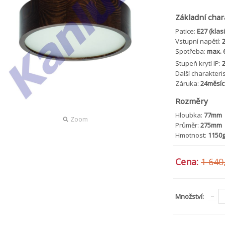
Základní char
Patice:
E27 (klasi
Vstupní napětí:
Spotřeba:
max.
Stupeň krytí IP:
Další charakteri
Záruka:
24měsíc
Rozměry
Hloubka:
77mm
Zoom
Průměr:
275mm
Hmotnost:
1150
Cena:
1 640
Množství: