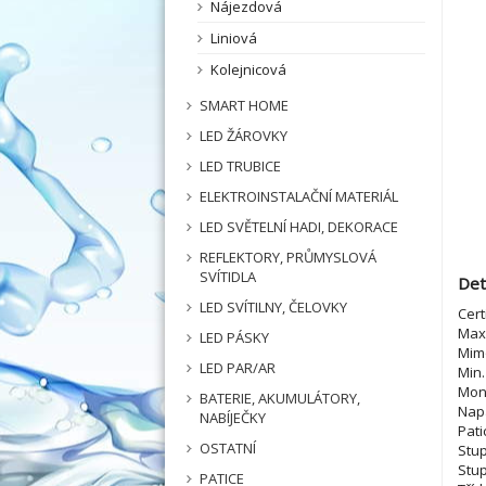
Nájezdová
Liniová
Kolejnicová
SMART HOME
LED ŽÁROVKY
LED TRUBICE
ELEKTROINSTALAČNÍ MATERIÁL
LED SVĚTELNÍ HADI, DEKORACE
REFLEKTORY, PRŮMYSLOVÁ
SVÍTIDLA
Det
LED SVÍTILNY, ČELOVKY
Cert
Max.
LED PÁSKY
Mimo
LED PAR/AR
Min.
Mon
BATERIE, AKUMULÁTORY,
Napá
NABÍJEČKY
Pati
OSTATNÍ
Stup
Stup
PATICE