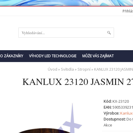
Přihlás
RO ZÁKAZNÍKY
VÝHODY LED TECHNOLOGIE
MŮŽE VÁS ZAJÍMAT
Úvod
»
Svítidla
»
Stropní
» KANLUX 23120 JASMIN
KANLUX 23120 JASMIN 27
Kód:
KX-23120
EAN:
590533923
Výrobce:
Kanlux
Dostupnost:
Do 
Akce