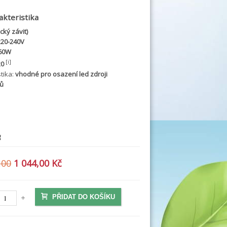
akteristika
cký závit)
220-240V
 60W
[i]
20
stika:
vhodné pro osazení led zdroji
ů
g
,00
1 044,00 Kč
PŘIDAT DO KOŠÍKU