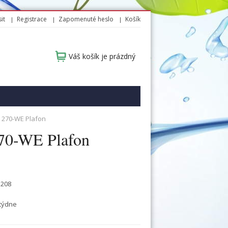
it
Registrace
Zapomenuté heslo
Košík
Váš košík je prázdný
 270-WE Plafon
0-WE Plafon
1208
týdne