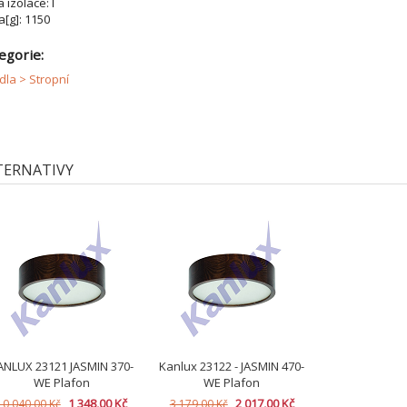
a izolace: I
[g]: 1150
egorie:
idla > Stropní
TERNATIVY
ANLUX 23121 JASMIN 370-
Kanlux 23122 - JASMIN 470-
WE Plafon
WE Plafon
1 348,00 Kč
2 017,00 Kč
10 040,00 Kč
3 179,00 Kč