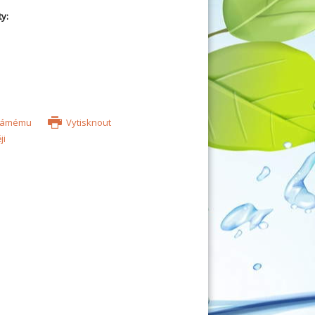
y:
známému
Vytisknout
ji