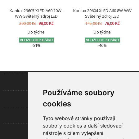
Kanlux 29605 XLED A60 10W-
Kanlux 29604 XLED A60 8W-WW
WW Světelný zdroj LED
Světelný zdroj LED
98,00 Kč
78,00 Kč
200,00 Kč
145,00 Kč
Do týdne
Do týdne
-51%
-46%
INFORMACE
Používáme soubory
LED TECHNOLOGIE
cookies
UŽITEČNÉ
Tyto webové stránky používají
soubory cookies a další sledovací
O SPOLEČNOSTI
nástroje s cílem vylepšení