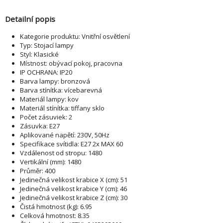
Detailní popis
Kategorie produktu: Vnitřní osvětlení
Typ: Stojací lampy
Styl: Klasické
Místnost: obývací pokoj, pracovna
IP OCHRANA: IP20
Barva lampy: bronzová
Barva stínítka: vícebarevná
Materiál lampy: kov
Materiál stínítka: tiffany sklo
Počet zásuviek: 2
Zásuvka: E27
Aplikované napětí: 230V, 50Hz
Specifikace svítidla: E27 2x MAX 60
Vzdálenost od stropu: 1480
Vertikální (mm): 1480
Průměr: 400
Jedinečná velikost krabice X (cm): 51
Jedinečná velikost krabice Y (cm): 46
Jedinečná velikost krabice Z (cm): 30
Čistá hmotnost (kg): 6.95
Celková hmotnost: 8.35