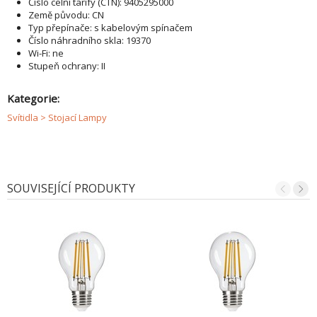
Číslo celní tarify (CTN): 9405295000
Země původu: CN
Typ přepínače: s kabelovým spínačem
Číslo náhradního skla: 19370
Wi-Fi: ne
Stupeň ochrany: II
Kategorie:
Svítidla > Stojací Lampy
SOUVISEJÍCÍ PRODUKTY