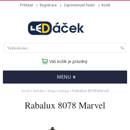
Přihlásit
Registrace
Zapomenuté heslo
Košík
Váš košík je prázdný
MENU
»
»
» Rabalux 8078 Marvel
Úvod
Svítidla
Stojací Lampy
Rabalux 8078 Marvel