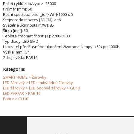
Počet cyklů zap/vyp: >=25000
Průměr [mm]: 50
Roční spotřeba energie [kWh]/1000h: 5
Stejnorodost barev [SDCM]: >=6
Světelná účinnost [lm/W]: 85
Šířka [mm]: 50
Teplota chromatičnosti [K]: 2700-6500
Typ diody: LED SMD
Ukazatel předčasného ukončení životnosti lampy: <5% po 1000h
Výška [mm]: 54
Zdroj světla: PAR16
Kategorie:
SMART HOME > Žárovky
LED žárovky > LED stmívatelné žárovky
LED žárovky > LED bodové žárovky > GU10
LED PAR/AR > PAR 16
Patice > GU10
INFORMACE