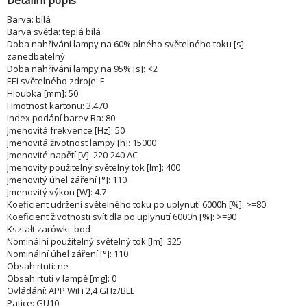
Detailní popis
Barva: bílá
Barva světla: teplá bílá
Doba nahřívání lampy na 60% plného světelného toku [s]:
zanedbatelný
Doba nahřívání lampy na 95% [s]: <2
EEI světelného zdroje: F
Hloubka [mm]: 50
Hmotnost kartonu: 3.470
Index podání barev Ra: 80
Jmenovitá frekvence [Hz]: 50
Jmenovitá životnost lampy [h]: 15000
Jmenovité napětí [V]: 220-240 AC
Jmenovitý použitelný světelný tok [lm]: 400
Jmenovitý úhel záření [°]: 110
Jmenovitý výkon [W]: 4.7
Koeficient udržení světelného toku po uplynutí 6000h [%]: >=80
Koeficient životnosti svítidla po uplynutí 6000h [%]: >=90
Kształt zarówki: bod
Nominální použitelný světelný tok [lm]: 325
Nominální úhel záření [°]: 110
Obsah rtuti: ne
Obsah rtuti v lampě [mg]: 0
Ovládání: APP WiFi 2,4 GHz/BLE
Patice: GU10