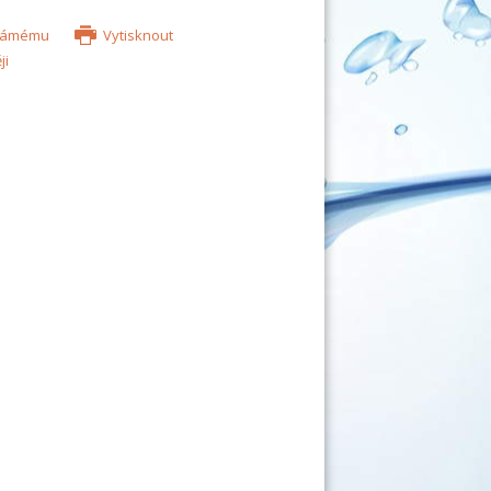
známému
Vytisknout
ji