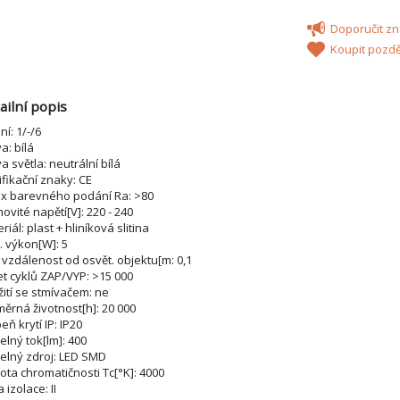
Doporučit 
Koupit pozdě
ailní popis
ní: 1/-/6
a: bílá
a světla: neutrální bílá
ifikační znaky: CE
ex barevného podání Ra: >80
ovité napětí[V]: 220 - 240
riál: plast + hliníková slitina
 výkon[W]: 5
 vzdálenost od osvět. objektu[m: 0,1
t cyklů ZAP/VYP: >15 000
ití se stmívačem: ne
ěrná životnost[h]: 20 000
eň krytí IP: IP20
elný tok[lm]: 400
elný zdroj: LED SMD
ota chromatičnosti Tc[°K]: 4000
a izolace: II