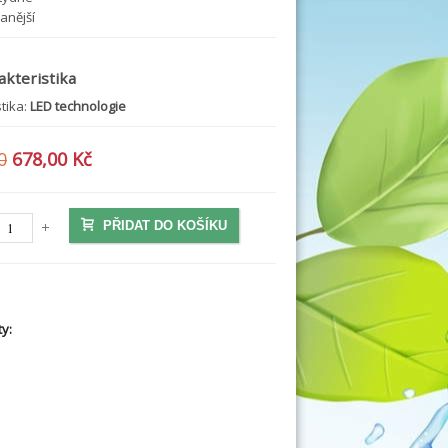
anější
akteristika
stika:
LED technologie
0
678,00 Kč
PŘIDAT DO KOŠÍKU
y: