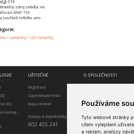
[g]: 574
nitelný zdroj svítidla: ne
řovací úhel: 110
j součástí svítidla: ano
egorie:
idla > Lampičky > LED lampičky
LOGIE
UŽITEČNÉ
O SPOLEČNOSTI
e
Registrace
O nás
LED
Zapomenuté heslo
Spolupráce s partnery
Používáme sou
rat LED
Mapa stránek
Velkoobchodní spolupráce
ké komise -
Kontakty
Dotazy a objednávky:
Tyto webové stránky po
602 455 241
cílem vylepšení uživat
y
a reklam, analýzy návš