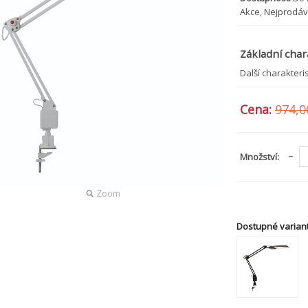
Akce, Nejprodáv
Základní char
Další charakteri
Cena:
974,0
Množství:
Zoom
Dostupné variant