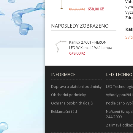
Váha
Vymě
890,00 Kč
658,00 Kč
Vyza
Zdro
NAPOSLEDY ZOBRAZENO
Kat
Svít
Kanlux 27601 - HERON
LED W Kancelářská lampa
LED (nahrazuje kód
678,00 Kč
01878)
INFORMACE
LED TECHNO
Doprava a platební podmínky
LED Technologi
Obchodní podmínky
Výhody použití 
Ochrana osobních údajů
Podle čeho vybí
Reklamační řád
Nařízení Evrops
244/2009
Zajímavé odkaz