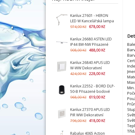
Kanlux 27601 - HERON
LED W Kancelářská lampa
LED (nahrazuje kód
974,00 Kč
678,00 Kč
01878)
Det
Kanlux 26680 ASTEN LED
Bale
IP44 8W-NW Přisazené
Barv
svítidlo LED
908,00 Kč
488,00 Kč
Barv
Cert
Kanlux 26840 APUS LED
Ind
W-WW Dekorativní
Jmen
svítidlo LED + montážní
424,00 Kč
228,00 Kč
Mate
krabička zdarma
Max.
Kanlux 22552 - BORD DLP-
Min.
50-B Přisazené bodové
Poče
svítidlo
968,00 Kč
619,00 Kč
Použ
Prům
Stup
Kanlux 27370 APUS LED
Svět
PIR WW Dekorativní
Svět
svítidlo LED s čidlem +
796,00 Kč
418,00 Kč
Tepl
montážní krabička
Tříd
zdarma
Rabalux 4065 Action