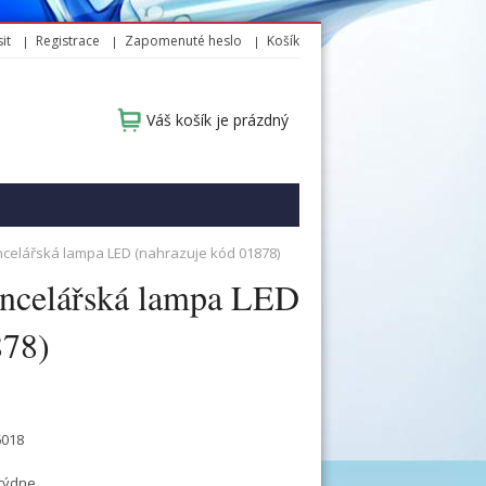
it
Registrace
Zapomenuté heslo
Košík
Váš košík je prázdný
celářská lampa LED (nahrazuje kód 01878)
celářská lampa LED
878)
6018
týdne