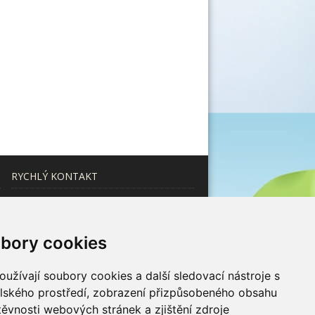
RYCHLÝ KONTAKT
Pod Nouzovem 969/3
19700 Praha 9 - Kbely
(+420) 602 455 241
bory cookies
(v pracovní dny 9:00 - 16:30)
užívají soubory cookies a další sledovací nástroje s
ledacek@hrlink.cz
elského prostředí, zobrazení přizpůsobeného obsahu
těvnosti webových stránek a zjištění zdroje