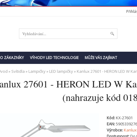
Přihlás
RO ZÁKAZNÍKY
VÝHODY LED TECHNOLOGIE
MŮŽE VÁS ZAJÍMAT
Úvod
»
Svítidla
»
Lampičky
»
LED lampičky
» Kanlux 27601 - HERON LED W Kan
anlux 27601 - HERON LED W Kan
(nahrazuje kód 01
Kód:
KX-27601
EAN:
590533927
Výrobce:
Kanlux
Dostupnost:
Do 