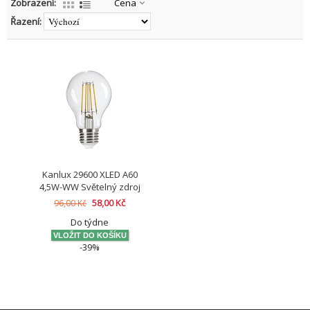
Zobrazení:
Cena
Řazení:
Kanlux 29600 XLED A60
4,5W-WW Světelný zdroj
LED
58,00 Kč
96,00 Kč
Do týdne
-39%