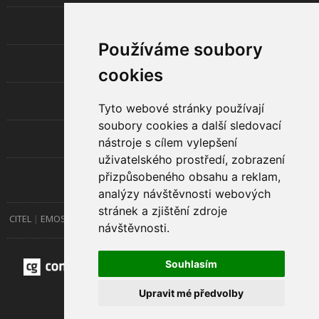
INFORMACE
Používáme soubory
LED TECHNOLOGIE
cookies
UŽITEČNÉ
Tyto webové stránky používají
soubory cookies a další sledovací
O SPOLEČNOSTI
nástroje s cílem vylepšení
uživatelského prostředí, zobrazení
přizpůsobeného obsahu a reklam,
RYCHLÝ KONTAKT
analýzy návštěvnosti webových
stránek a zjištění zdroje
CITEL
EMOS
EMOS Lighting
Esolite
GP Batteries
GTV
Kanlux
návštěvnosti.
Rabalux
TESLA
Souhlasím
Upravit mé předvolby
© 2026 HR link s.r.o.