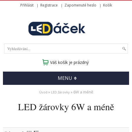
Přihlásit
Registrace
Zapomenuté heslo
Košík
Váš košík je prázdný
MENU
»
» 6W a méně
Úvod
LED žárovky
LED žárovky 6W a méně