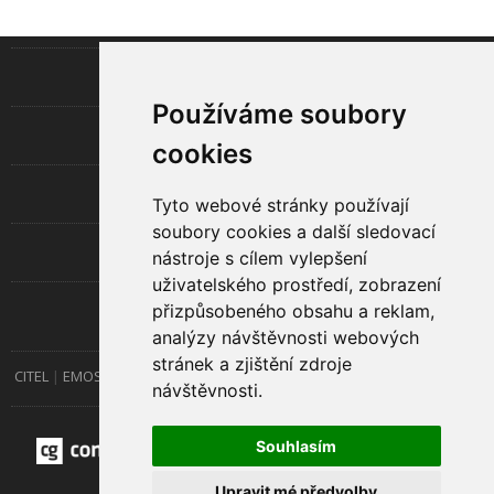
INFORMACE
Používáme soubory
LED TECHNOLOGIE
cookies
UŽITEČNÉ
Tyto webové stránky používají
soubory cookies a další sledovací
O SPOLEČNOSTI
nástroje s cílem vylepšení
uživatelského prostředí, zobrazení
přizpůsobeného obsahu a reklam,
RYCHLÝ KONTAKT
analýzy návštěvnosti webových
stránek a zjištění zdroje
CITEL
EMOS
EMOS Lighting
Esolite
GP Batteries
GTV
Kanlux
návštěvnosti.
Rabalux
TESLA
Souhlasím
Upravit mé předvolby