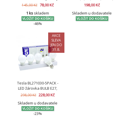
LED
3000K teplá bílá, 180°
78,00 Kč
198,00 Kč
145,00 Kč
1 ks
skladem
Skladem u dodavatele
-46%
AKCE
SLEVA
JEN DO
31.8.
Tesla BL271030-5PACK -
LED žárovka BULB E27,
9W, 230V, 806lm, 25 000h,
228,00 Kč
298,00 Kč
3000K teplá bílá, 220° 5ks
Skladem u dodavatele
v balení
-23%