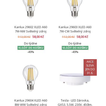
Kanlux 29602 XLED A60
Kanlux 29603 XLED A60
7W-NW Světelný zdroj
7W-CW Světelný zdroj
LED
LED
58,00 Kč
58,00 Kč
113,00 Kč
113,00 Kč
Do týdne
Do týdne
-49%
-49%
AKCE
SLEVA
JEN DO
31.8.
Kanlux 29604 XLED A60
Tesla - LED žárovka,
8W-WW Světelný zdroj
GX53, 5,5W, 230V, 450lm,