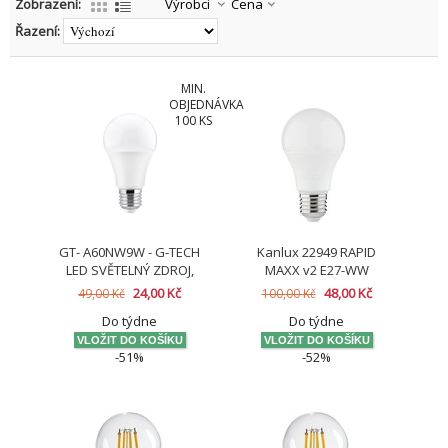
Zobrazení:
Výrobci
Cena
Řazení:
MIN.
OBJEDNÁVKA
100 KS
GT- A60NW9W - G-TECH
Kanlux 22949 RAPID
LED SVĚTELNÝ ZDROJ,
MAXX v2 E27-WW
A60, E27, 8.8W, 806lm,
Světelný zdroj LED (starý
24,00 Kč
48,00 Kč
49,00 Kč
100,00 Kč
4000K, AC220-240V, 200°
kód 32925)
Do týdne
Do týdne
-51%
-52%