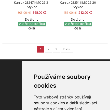
Kanlux 23247 KMC-25-31
Kanlux 23251 KMC-25-20
Stykač
Stykač
368,00 Kč
212,00 Kč
805,00 Kč
453,00 Kč
Do týdne
Do týdne
-54%
-53%
1
2
3
Další
INFORMACE
Používáme soubory
LED TECHNOLOGIE
cookies
UŽITEČNÉ
Tyto webové stránky používají
soubory cookies a další sledovací
O SPOLEČNOSTI
nástroje s cílem vylepšení