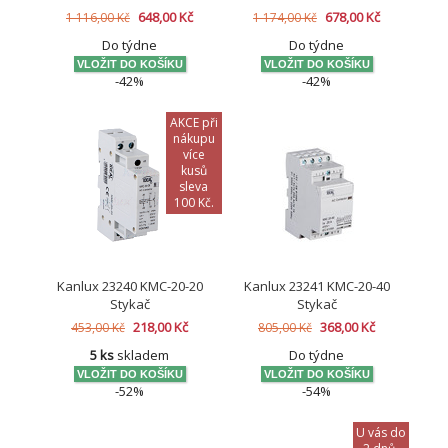
jistič-proudový chránič
jistič-proudový chránič
648,00 Kč
678,00 Kč
1 116,00 Kč
1 174,00 Kč
Do týdne
Do týdne
-42%
-42%
AKCE při
nákupu
více
kusů
sleva
100 Kč.
Kanlux 23240 KMC-20-20
Kanlux 23241 KMC-20-40
Stykač
Stykač
218,00 Kč
368,00 Kč
453,00 Kč
805,00 Kč
5 ks
skladem
Do týdne
-52%
-54%
U vás do