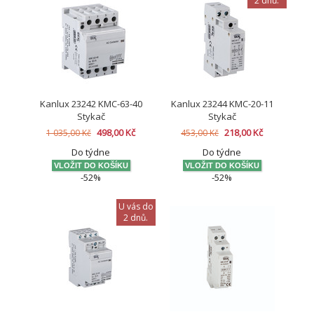
2 dnů.
Kanlux 23242 KMC-63-40
Kanlux 23244 KMC-20-11
Stykač
Stykač
498,00 Kč
218,00 Kč
1 035,00 Kč
453,00 Kč
Do týdne
Do týdne
-52%
-52%
U vás do
2 dnů.