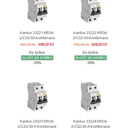
Kanlux 23221 KRO6-
Kanlux 23222 KRO6-
2/C25/30 Kombinace
2/C32/30 Kombinace
jistič-proudový chránič
jistič-proudový chránič
398,00 Kč
428,00 Kč
655,00 Kč
695,00 Kč
Do týdne
Do týdne
-39%
-38%
Kanlux 23223 KRO6-
Kanlux 23224 KRO6-
2/C25/30-A Kombinace
2/C32/30-A Kombinace