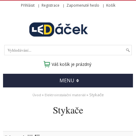
Přihlásit
Registrace
Zapomenuté heslo
Košík
Váš košík je prázdný
MENU
»
» Stykače
Úvod
Elektroinstalační materiál
Stykače