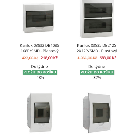
Kanlux 03832 DB108S
Kanlux 03835 DB212S
1X8P/SMD - Plastový
2X12P/SMD - Plastový
rozváděč
rozváděč
218,00 Kč
683,00 Kč
422,00 Kč
1 081,00 Kč
Do týdne
Do týdne
-48%
-37%