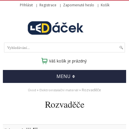
Přihlásit
Registrace
Zapomenuté heslo
Košík
Váš košík je prázdný
MENU
»
» Rozvaděče
Úvod
Elektroinstalační materiál
Rozvaděče