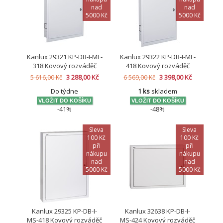
nad
nad
5000 Kč
5000 Kč
Kanlux 29321 KP-DB-I-MF-
Kanlux 29322 KP-DB-I-MF-
318 Kovový rozváděč
418 Kovový rozváděč
3 288,00 Kč
3 398,00 Kč
5 616,00 Kč
6 569,00 Kč
Do týdne
1 ks
skladem
-41%
-48%
Sleva
Sleva
100 Kč
100 Kč
při
při
nákupu
nákupu
nad
nad
5000 Kč
5000 Kč
Kanlux 29325 KP-DB-I-
Kanlux 32638 KP-DB-I-
MS-418 Kovový rozváděč
MS-424 Kovový rozváděč