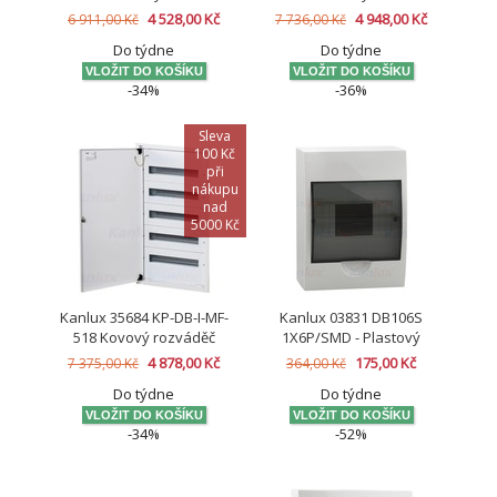
4 528,00 Kč
4 948,00 Kč
6 911,00 Kč
7 736,00 Kč
Do týdne
Do týdne
-34%
-36%
Sleva
100 Kč
při
nákupu
nad
5000 Kč
Kanlux 35684 KP-DB-I-MF-
Kanlux 03831 DB106S
518 Kovový rozváděč
1X6P/SMD - Plastový
rozváděč
4 878,00 Kč
175,00 Kč
7 375,00 Kč
364,00 Kč
Do týdne
Do týdne
-34%
-52%