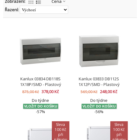
Zobrazení:
Cena
Řazení:
Kanlux 03834 DB118S
Kanlux 03833 DB112S
1X18P/SMD - Plastový
1X12P/SMD - Plastový
rozváděč
rozváděč - Rozvodná
378,00 Kč
248,00 Kč
875,00 Kč
569,00 Kč
krabice
Do týdne
Do týdne
-57%
-56%
Sleva
Sleva
100 Kč
100 Kč
při
při
nákupu
nákupu