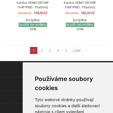
Kanlux 03840 DB104F
Kanlux 03841 DB106F
1X4P/FMD - Plastový
1X6P/FMD - Plastový
rozváděč
rozváděč
158,00 Kč
182,00 Kč
336,00 Kč
391,00 Kč
Do týdne
Do týdne
-53%
-53%
1
2
3
4
5
Další
INFORMACE
Používáme soubory
LED TECHNOLOGIE
cookies
UŽITEČNÉ
Tyto webové stránky používají
soubory cookies a další sledovací
O SPOLEČNOSTI
nástroje s cílem vylepšení