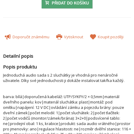
PŘIDAT DO KOŠÍKU
Doporučit známému
Vytisknout
Koupit později
Detailní popis
Popis produktu
Jednoduchá audio sada s 2 sluchátky je vhodná pro nenáročné
uživatele. Díky své jednoduchosti ji dokáže instalovat takřka každý.
barva: bílá|doporučená kabeláž: UTP/SYKFY/2 × 0,5mm|materiál
dveřního panelu: kov|materiál sluchátka: plast|montáž: pod
omítku|napájení: 12 V DC|ovládání zámku a pojezdu brány: pouze
dveřní zámek|počet melodií: 1|počet sluchátek: 2|počet tlačítek:
2|počet vodičů (monitor/zámek/brána): 3+2+0|podsvícené tablo:
ne|prodejní obal: 1 ks, krabice|produkt: sada audio vrátného|prostor
pro jmenovky: ano|regulace hlasitosti: ne|rozměr dvěřní stanice: 116 ×