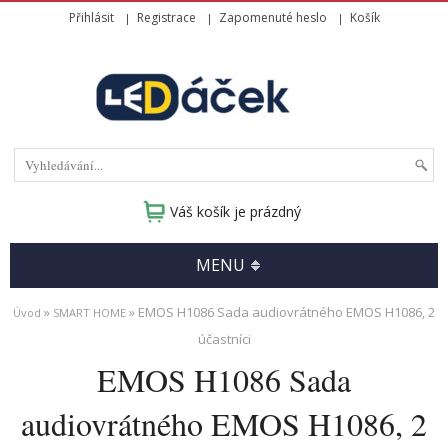
Přihlásit
Registrace
Zapomenuté heslo
Košík
Váš košík je prázdný
MENU
»
» EMOS H1086 Sada audiovrátného EMOS H1086, 2
Úvod
SMART HOME
účastníci
EMOS H1086 Sada
audiovrátného EMOS H1086, 2