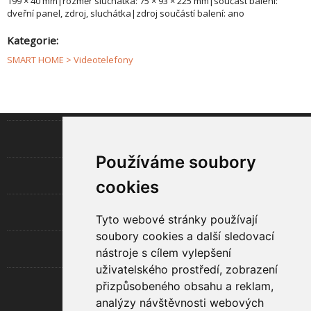
199 × 40 mm|rozměr sluchátka: 75 × 93 × 225 mm|součást balení:
dveřní panel, zdroj, sluchátka|zdroj součástí balení: ano
Kategorie:
SMART HOME > Videotelefony
INFORMACE
Používáme soubory
LED TECHNOLOGIE
cookies
UŽITEČNÉ
Tyto webové stránky používají
soubory cookies a další sledovací
O SPOLEČNOSTI
nástroje s cílem vylepšení
uživatelského prostředí, zobrazení
RYCHLÝ KONTAKT
přizpůsobeného obsahu a reklam,
analýzy návštěvnosti webových