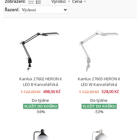
Zobrazení:
Výrobci
Cena
Řazení:
Kanlux 27602 HERON II
Kanlux 27603 HERON II
LED B Kancelářská
LED W Kancelářská
lampa LED (starý kód
lampa LED (starý kód
498,00 Kč
528,00 Kč
1 122,00 Kč
1 122,00 Kč
27600)
27601)
Do týdne
Do týdne
-56%
-53%