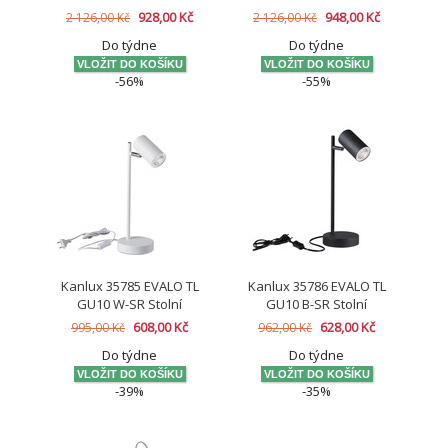
lampička
lampička
928,00 Kč
948,00 Kč
2 126,00 Kč
2 126,00 Kč
Do týdne
Do týdne
-56%
-55%
Kanlux 35785 EVALO TL
Kanlux 35786 EVALO TL
GU10 W-SR Stolní
GU10 B-SR Stolní
lampička
lampička
608,00 Kč
628,00 Kč
995,00 Kč
962,00 Kč
Do týdne
Do týdne
-39%
-35%