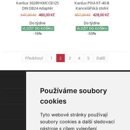
Kanlux 36289 KMCCB125
Kanlux PIXA KT-40-B
DIN DB24 Adaptér
Kancelářská stolní
lampa
460,00 Kč
428,00 Kč
547,00 Kč
857,00 Kč
Do týdne
Do týdne
-16%
-50%
Předchozí
1
2
3
4
5
Další
INFORMACE
Používáme soubory
LED TECHNOLOGIE
cookies
UŽITEČNÉ
Tyto webové stránky používají
soubory cookies a další sledovací
O SPOLEČNOSTI
nástroje s cílem vylepšení