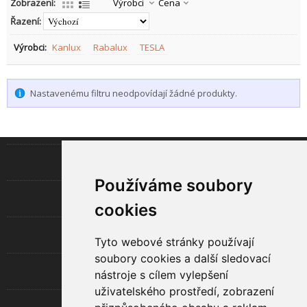
Zobrazení:
Výrobci
Cena
Řazení:
Výrobci:
Kanlux
Rabalux
TESLA
Nastavenému filtru neodpovídají žádné produkty.
INFORMACE
Používáme soubory
LED TECHNOLOGIE
cookies
UŽITEČNÉ
Tyto webové stránky používají
soubory cookies a další sledovací
O SPOLEČNOSTI
nástroje s cílem vylepšení
uživatelského prostředí, zobrazení